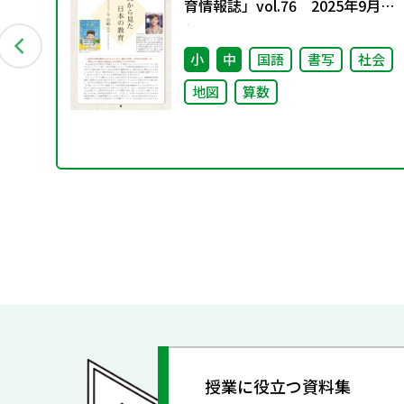
料
育情報誌」vol.76 2025年9月発
行
小
中
国語
書写
社会
地図
算数
授業に役立つ資料集