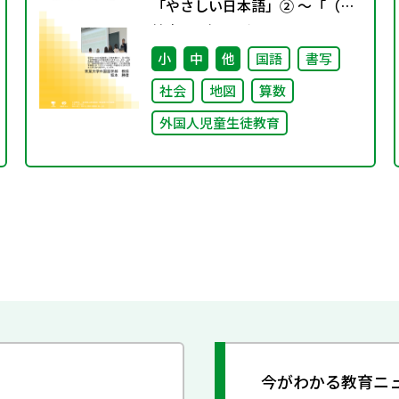
「やさしい日本語」② ～「（学
校内での）子どもたちへのやさ
しい日本語」～
小
中
他
国語
書写
社会
地図
算数
外国人児童生徒教育
今がわかる教育ニ