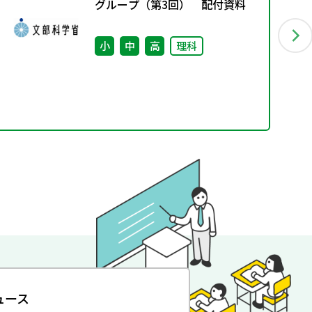
グループ（第3回） 配付資料
小
中
高
理科
ュース