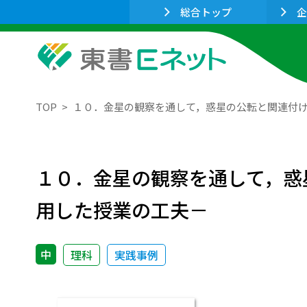
総合トップ
企
TOP
１０．金星の観察を通して，惑星の公転と関連付
１０．金星の観察を通して，惑
用した授業の工夫－
中
理科
実践事例