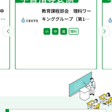
中
教育課程部会 理科ワー
 ～
キンググループ（第1
回） 配付資料
小
中
高
理科