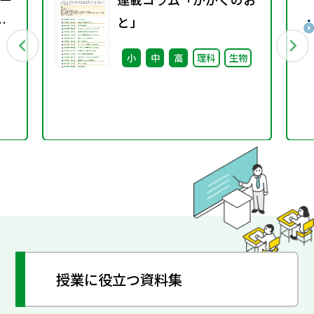
と」
小
中
高
理科
生物
ル
開
授業に役立つ資料集