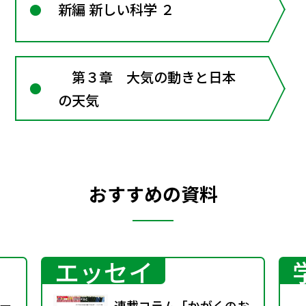
新編 新しい科学 ２
第３章 大気の動きと日本
の天気
おすすめの資料
エッセイ
ー
連載コラム「かがくのお