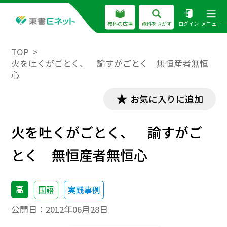
教科の広場
資料をさがす
ログイン
メニュー
TOP
火を吐くがごとく、 諭すがごとく 無恒産者無恒
心
お気に入りに追加
火を吐くがごとく、 諭すがご
とく 無恒産者無恒心
高
国語
実践事例
公開日：
2012年06月28日