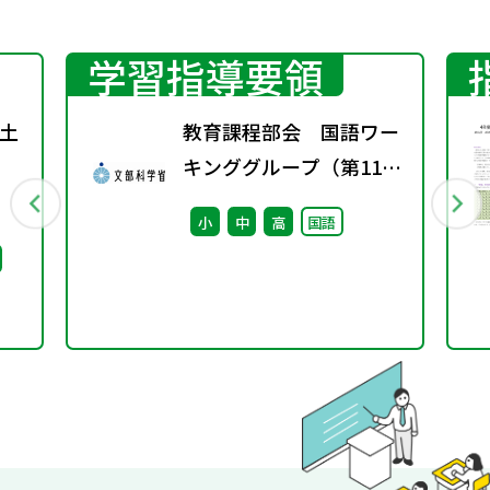
学習指導要領
土
教育課程部会 国語ワー
キンググループ（第11
回） 配付資料
小
中
高
国語