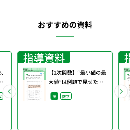
おすすめの資料
指導資料
ま、
【2次関数】“最小値の最
大値”は例題で見せた
継
い！（ニューグローバル
写
高
数学
た
マーチ）