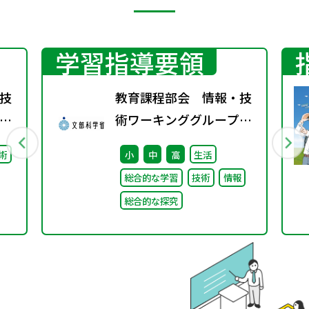
学習指導要領
技
教育課程部会 情報・技
術ワーキンググループ
（第3回）／生活、総合
術
小
中
高
生活
的な学習・探究の時間ワ
総合的な学習
技術
情報
ーキンググループ（第2
総合的な探究
回）合同会議 配付資料