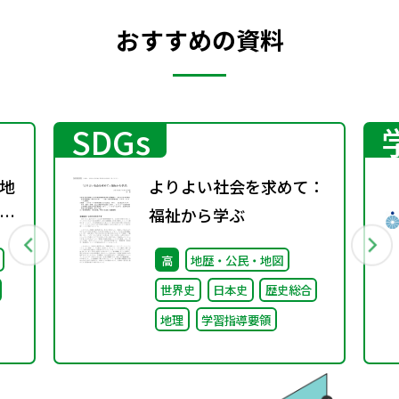
おすすめの資料
SDGs
地
よりよい社会を求めて：
グ
福祉から学ぶ
高
地歴・公民・地図
世界史
日本史
歴史総合
地理
学習指導要領