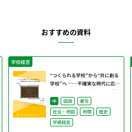
おすすめの資料
学校経営
“つくられる学校”から“共に創る
学校”へ ──不確実な時代に応
答する小津中の実践 第二回 「学
校のコンパス」生徒が創る学校
中
国語
書写
の最上位方針
社会・地図
地理
歴史
学級経営