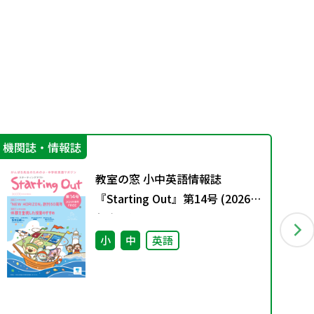
機関誌・情報誌
進
教室の窓 小中英語情報誌
『Starting Out』第14号 (2026
年春号)
小
中
英語