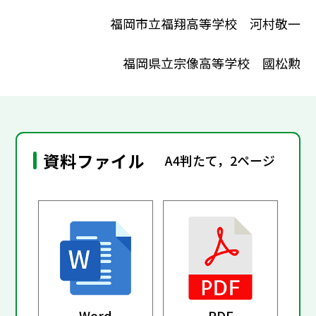
福岡市立福翔高等学校 河村敬一
福岡県立宗像高等学校 國松勲
資料ファイル
A4判たて，2ページ
Word
PDF