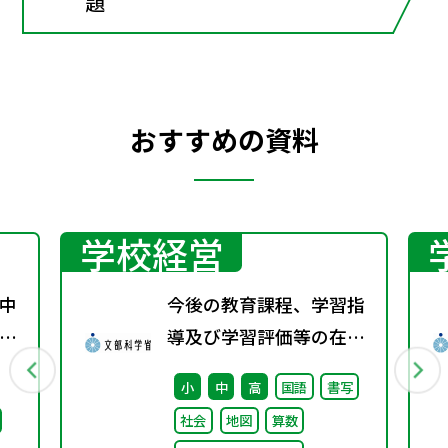
題
おすすめの資料
学校経営
中
今後の教育課程、学習指
係
導及び学習評価等の在り
通
方に関する有識者検討会
小
中
高
国語
書写
の論点整理を掲載しまし
社会
地図
算数
た