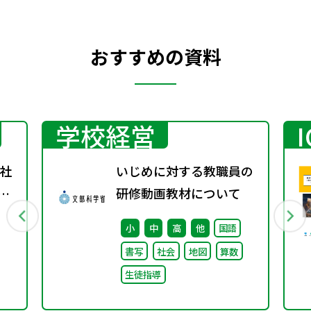
おすすめの資料
学校経営
社
いじめに対する教職員の
年春
研修動画教材について
通
小
中
高
他
国語
書写
社会
地図
算数
生徒指導