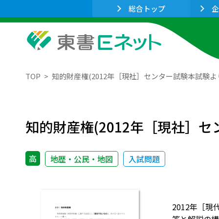
総合トップ
企
TOP
知的財産権(2012年［現社］センター試験本試験よ
知的財産権(2012年［現社］
高
地歴・公民・地図
入試問題
2012年［