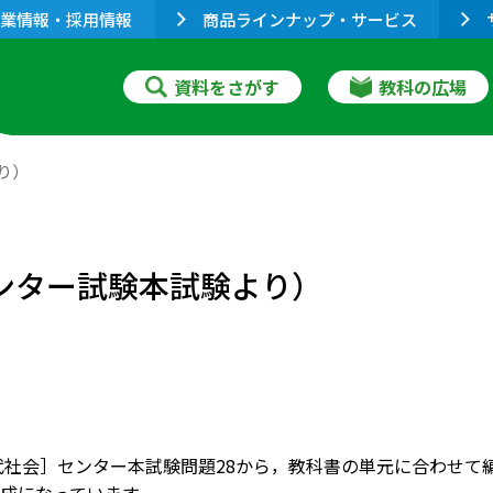
業情報・採用情報
商品ラインナップ・サービス
資料をさがす
教科の広場
り）
センター試験本試験より）
現代社会］センター本試験問題28から，教科書の単元に合わせ