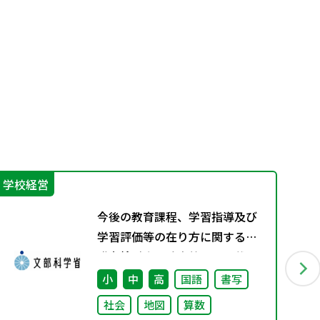
学校経営
学
今後の教育課程、学習指導及び
学習評価等の在り方に関する有
識者検討会の論点整理を掲載し
ました
小
中
高
国語
書写
社会
地図
算数