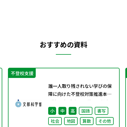
おすすめの資料
不登校支援
誰一人取り残されない学びの保
障に向けた不登校対策推進本部
（第4回）安心して学べる魅力あ
る学校づくりの推進に向けた方
小
中
高
国語
書写
向性等について議論
社会
地図
算数
その他