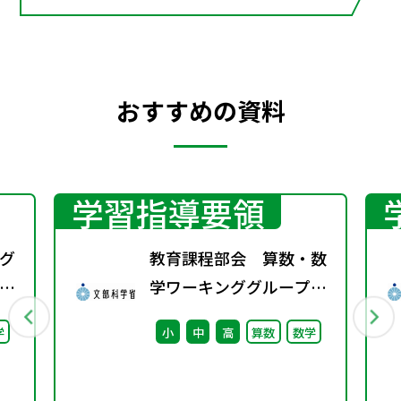
おすすめの資料
学習指導要領
グ
教育課程部会 算数・数
）
学ワーキンググループ
（第5回） 配付資
学
小
中
高
算数
数学