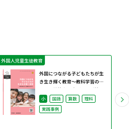
外国人児童生徒教育
機
外国につながる子どもたちが生
き生き輝く教育～教科学習のな
かで言語能力を広げる～（特別
課題134）
小
国語
算数
理科
実践事例