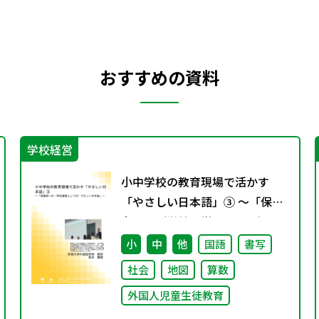
おすすめの資料
学校経営
小中学校の教育現場で活かす
「やさしい日本語」③ ～「保護
者への（学校運営としての）や
さしい日本語」～
小
中
他
国語
書写
社会
地図
算数
外国人児童生徒教育