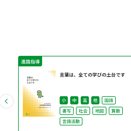
進路指導
グ
言葉は、全ての学びの土台です
料
小
中
高
他
国語
書写
社会
地図
算数
言語活動