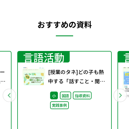
川志郎 じょうほうのとび
ら：本でしらべる
おすすめの資料
言語活動
ー
[授業のタネ]どの子も熱
1
中する「話すこと・聞く
こと」指導アイディア
小
国語
指導資料
実践事例