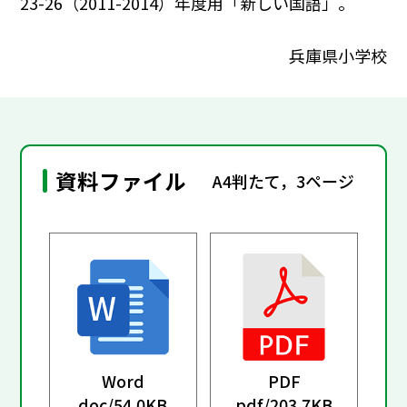
23-26（2011-2014）年度用「新しい国語」。
兵庫県小学校
資料ファイル
A4判たて，3ページ
Word
PDF
doc/
54.0KB
pdf/
203.7KB