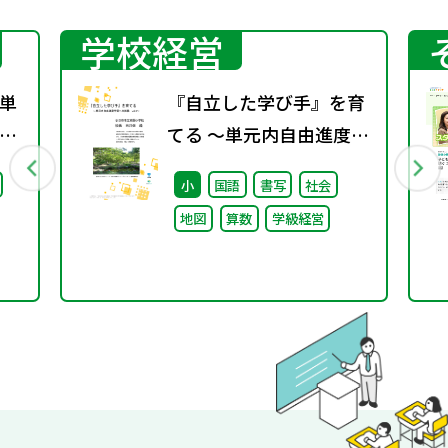
学校経営
単
『自立した学び手』を育
ベ
てる ～単元内自由進度学
い
習への挑戦 vol.3～
小
国語
書写
社会
地図
算数
学級経営