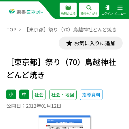
教科の広場
資料をさがす
ログイン
メニュー
TOP
［東京都］祭り（70）鳥越神社どんど焼き
お気に入りに追加
［東京都］祭り（70）鳥越神社
どんど焼き
小
中
社会
社会・地図
指導資料
公開日：
2012年01月12日