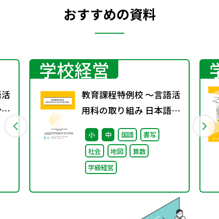
おすすめの資料
学校経営
語活
教育課程特例校 ～言語活
分野
用科の取り組み 日本語分
野編～
小
中
国語
書写
社会
地図
算数
学級経営