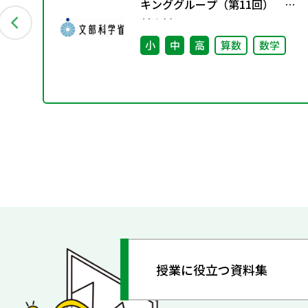
キンググループ（第11回） 配
付資料
小
中
高
算数
数学
授業に役立つ資料集