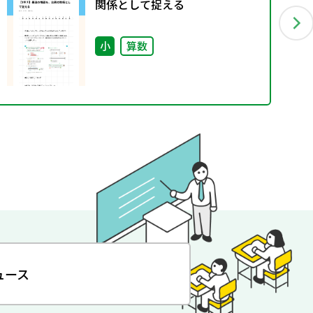
関係として捉える
小
算数
ュース