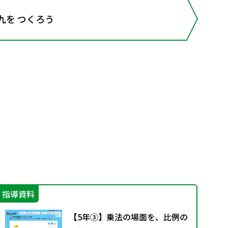
九を つくろう
指導資料
指
【5年③】乗法の場面を、比例の