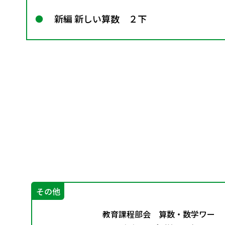
新編 新しい算数 ２下
その他
る数
教育課程部会 算数・数学ワー