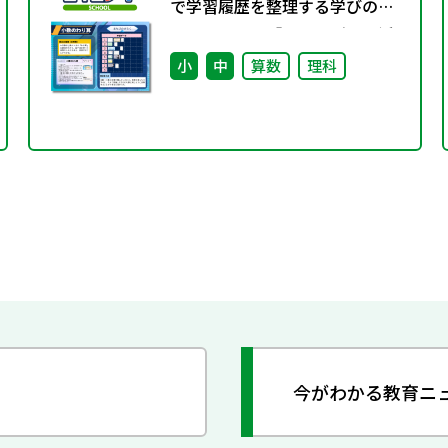
で学習履歴を整理する学びのポ
ートフォリオ「ロイログ」で活
用できる教科書準拠コンテンツ
小
中
算数
理科
の配信を開始しました
今がわかる教育ニ