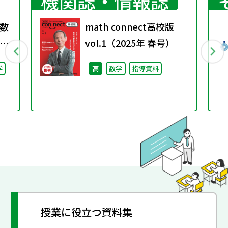
機関誌・情報誌
数
math connect高校版
vol.1（2025年 春号）
料
学
高
数学
指導資料
授業に役立つ資料集