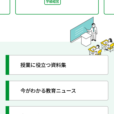
学級経営
ト」“好き”が社会とつな
がる学び
授業に役立つ資料集
今がわかる教育ニュース