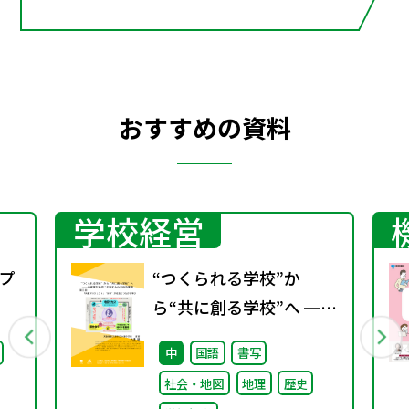
おすすめの資料
学校経営
プ
“つくられる学校”か
ら“共に創る学校”へ ──
不確実な時代に応答する
中
国語
書写
小津中の実践 第三回
社会・地図
地理
歴史
「共創プロジェク