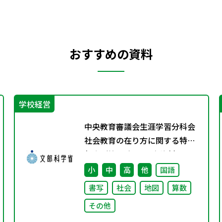
おすすめの資料
学校経営
中央教育審議会生涯学習分科会
社会教育の在り方に関する特別
部会（第1回） 配布資料
小
中
高
他
国語
書写
社会
地図
算数
その他