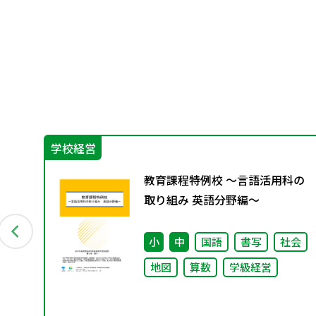
学校経営
創る
教育課程特例校 ～言語活用科の
応
取り組み 英語分野編～
「共
会
小
中
国語
書写
社会
地図
算数
学級経営