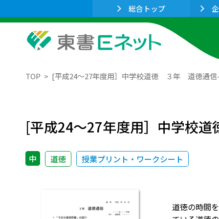
総合トップ
企
TOP
[平成24～27年度用］中学校道徳 ３年 道徳通信
[平成24～27年度用］中学校
中
道徳
授業プリント・ワークシート
道徳の時間を