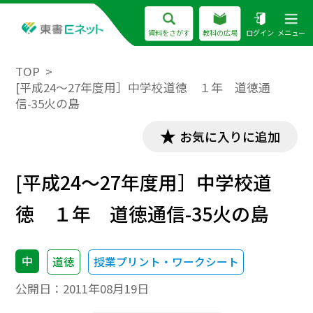
資料をさがす
教科の広場
ログイン
メニュー
TOP
[平成24～27年度用］中学校道徳 １年 道徳通
信-35火の島
お気に入りに追加
[平成24～27年度用］中学校道
徳 １年 道徳通信-35火の島
中
道徳
授業プリント・ワークシート
公開日：
2011年08月19日