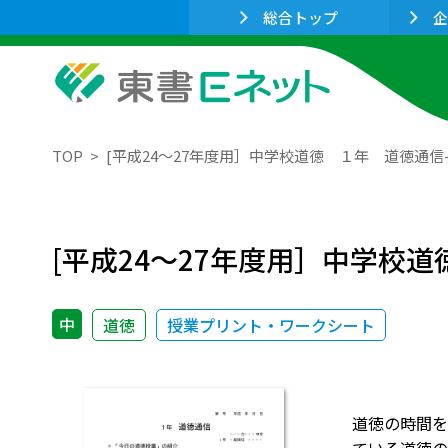
総合トップ
企
TOP
[平成24～27年度用］中学校道徳 １年 道徳通信
[平成24～27年度用］中学校
中
道徳
授業プリント・ワークシート
道徳の時間を