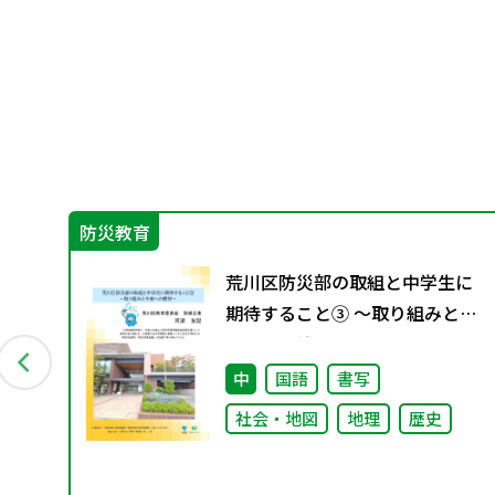
防災教育
目
荒川区防災部の取組と中学生に
期待すること③ ～取り組みと今
後への期待～
中
国語
書写
社会・地図
地理
歴史