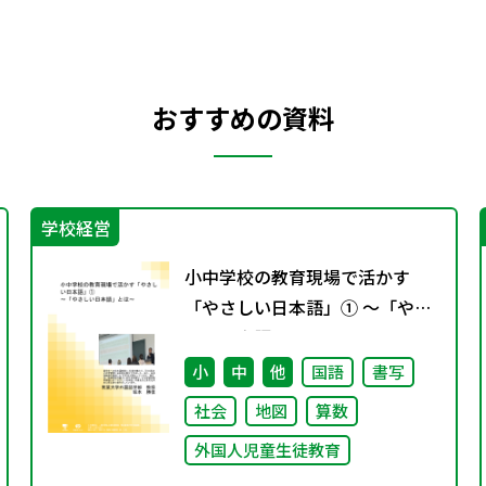
おすすめの資料
学校経営
小中学校の教育現場で活かす
「やさしい日本語」① ～「やさ
しい日本語」とは～
小
中
他
国語
書写
社会
地図
算数
外国人児童生徒教育