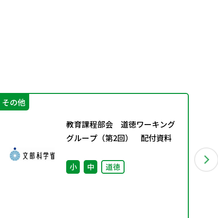
その他
IC
教育課程部会 道徳ワーキング
グループ（第2回） 配付資料
小
中
道徳