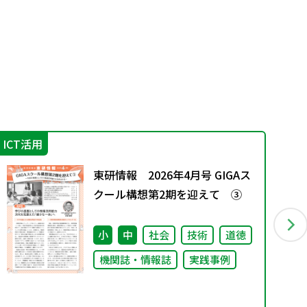
ICT活用
指
東研情報 2026年4月号 GIGAス
クール構想第2期を迎えて ③
小
中
社会
技術
道徳
機関誌・情報誌
実践事例