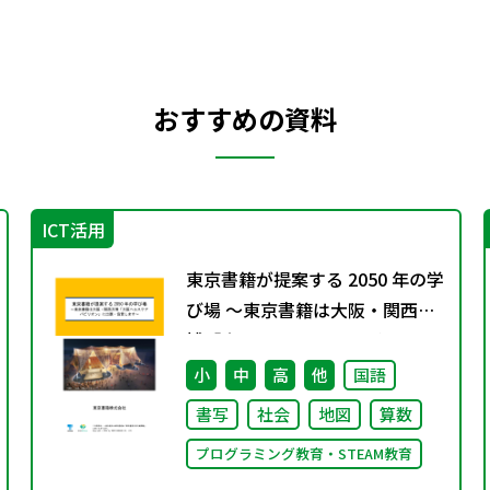
おすすめの資料
ICT活用
東京書籍が提案する 2050 年の学
び場 ～東京書籍は大阪・関西万
博「大阪ヘルスケア パビリオ
ン」に出展・協賛します～
小
中
高
他
国語
書写
社会
地図
算数
プログラミング教育・STEAM教育