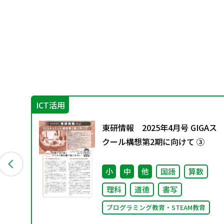
ICT活用
ッ
東研情報 2025年4月号 GIGAス
室
クール構想第2期に向けて ③
ン
会
小
中
他
国語
算数
理科
道徳
書写
プログラミング教育・STEAM教育