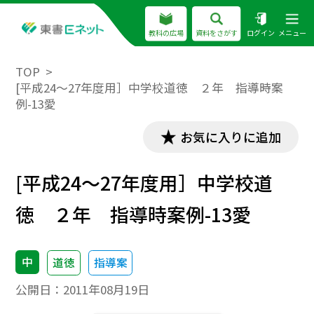
教科の広場
資料をさがす
ログイン
メニュー
TOP
[平成24～27年度用］中学校道徳 ２年 指導時案
例-13愛
お気に入りに追加
[平成24～27年度用］中学校道
徳 ２年 指導時案例-13愛
中
道徳
指導案
公開日：
2011年08月19日