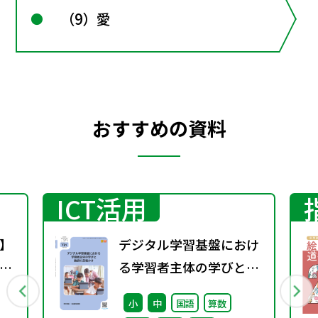
（9）愛
おすすめの資料
ICT活用
】
デジタル学習基盤におけ
！
る学習者主体の学びと教
～
師の足場かけ（特別課題
小
中
国語
算数
と
131）