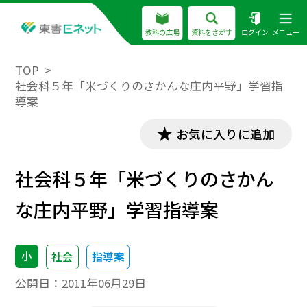
教科の広場
資料をさがす
ログイン
メニュー
TOP
社会科５年「米づくりのさかんな庄内平野」学習指
導案
お気に入りに追加
社会科５年「米づくりのさかん
な庄内平野」学習指導案
小
社会
指導案
公開日：
2011年06月29日