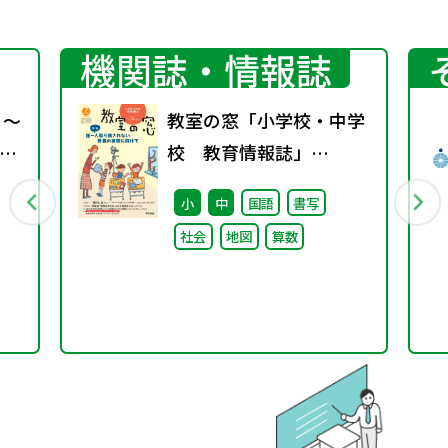
機関誌・情報誌
 ～
教室の窓「小学校・中学
の
校 教育情報誌」
vol.74 2025年1月発行
小
中
国語
書写
社会
地図
算数