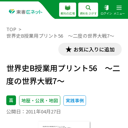
教科の広場
資料をさがす
ログイン
メニュー
TOP
世界史B授業用プリント56 ～二度の世界大戦7～
お気に入りに追加
世界史B授業用プリント56 ～二
度の世界大戦7～
高
地歴・公民・地図
実践事例
公開日：
2011年04月27日