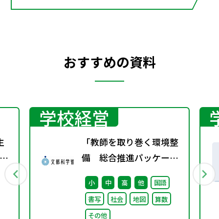
おすすめの資料
学校経営
生
「教師を取り巻く環境整
の
備 総合推進パッケー
会
ジ」取りまとめ
小
中
高
他
国語
し
書写
社会
地図
算数
その他