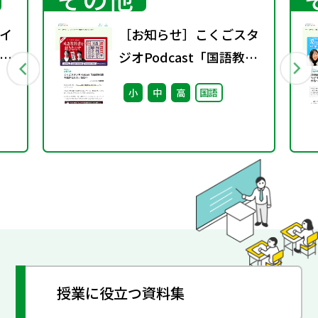
イ
［お知らせ］こくごスタ
語
ジオPodcast「国語教科
書を聴きなおす」配信中
小
中
高
国語
授業に役立つ資料集