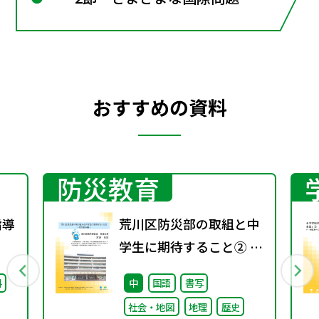
おすすめの資料
防災教育
指導
荒川区防災部の取組と中
学生に期待すること② ～
取り組み編～
料
中
国語
書写
社会・地図
地理
歴史