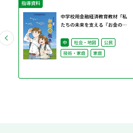
指導資料
Aス
中学校用金融経済教育教材「私
たちの未来を支える『お金の働
き』」
中
社会・地図
公民
技術・家庭
家庭