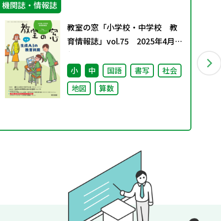
機関誌・情報誌
IC
教室の窓「小学校・中学校 教
育情報誌」vol.75 2025年4月発
行
小
中
国語
書写
社会
地図
算数