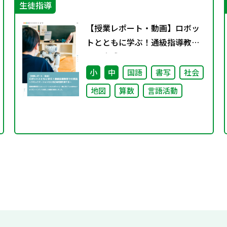
生徒指導
【授業レポート・動画】ロボッ
トとともに学ぶ！通級指導教室
での実践～コミュニケーション
力と自己肯定感を育てる～
小
中
国語
書写
社会
地図
算数
言語活動