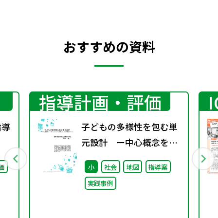
おすすめの資料
指導計画・評価
指導
子どもの多様性を包む単
元設計 ー中心概念をベ
ースにした子どもの問い
価
小
社会
地図
指導案
に応じた授業づくりー
実践事例