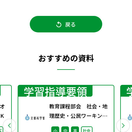
戻る
おすすめの資料
学習指導要領
オ
教育課程部会 社会・地
K
理歴史・公民ワーキング
（第9回） 配付資料
写
小
中
高
社会