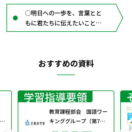
○明日への一歩を、言葉とと
もに君たちに伝えたいこと
（随筆） 日野原重明 春に
（詩） 谷川俊太郎／「言葉
の力」をふり返ろう そして
おすすめの資料
つなごう、中学校へ
学習指導要領
教育課程部会 国語ワー
示
キンググループ（第7
し
回） 配付資料