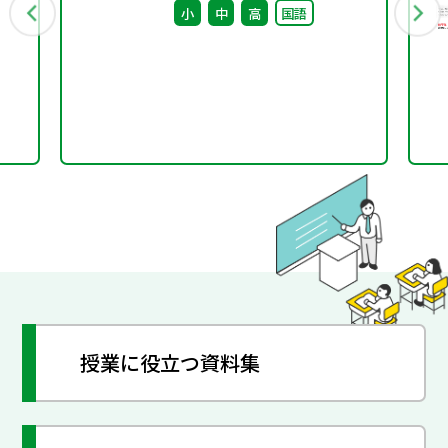
小
中
高
国語
授業に役立つ資料集