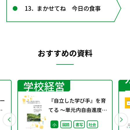
13．まかせてね 今日の食事
おすすめの資料
学校経営
ー
『自立した学び手』を育
てる ～単元内自由進度学
習への挑戦 vol.2～
小
国語
書写
社会