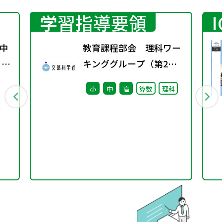
学習指導要領
中
教育課程部会 理科ワー
 ～
キンググループ（第2
回） 配付資料
小
中
高
算数
理科