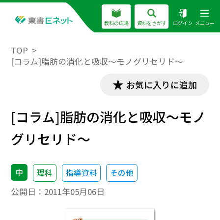
教科の広場
資料をさがす
ログイン
メニュー
TOP
[コラム]脂肪の消化と吸収〜モノグリセリド〜
お気に入りに追加
[コラム]脂肪の消化と吸収〜モノ
グリセリド〜
中
理科
指導資料
その他
公開日：
2011年05月06日