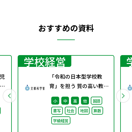
おすすめの資料
学校経営
児
「令和の日本型学校教
関
育」を担う 質の高い教師
の確保のための環境整備
小
中
高
他
国語
に関する 総合的な方策に
書写
社会
地図
算数
ついて （答申）
学級経営