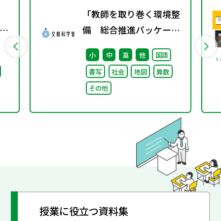
「教師を取り巻く環境整
師
備 総合推進パッケー
備
ジ」取りまとめ
小
中
高
他
国語
に
書写
社会
地図
算数
め）
その他
授業に役立つ資料集