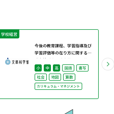
学校経営
学
今後の教育課程、学習指導及び
学習評価等の在り方に関する有
識者検討会の論点整理を掲載し
ました
小
中
高
国語
書写
社会
地図
算数
カリキュラム・マネジメント