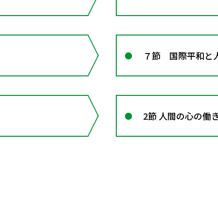
７節 国際平和と
2節 人間の心の働