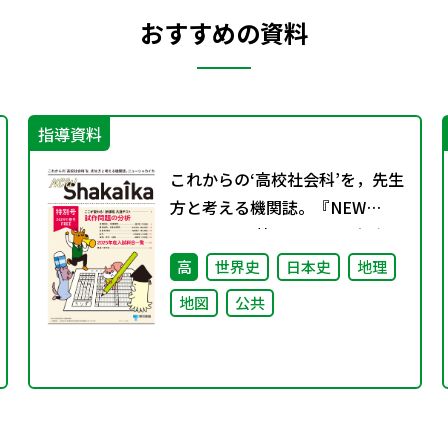
おすすめの資料
指導資料
これからの‘高校社会科’を，先生
方と考える機関誌。『NEW
ShakaIka』特別号 2024年春号
高
世界史
日本史
地理
地図
公共