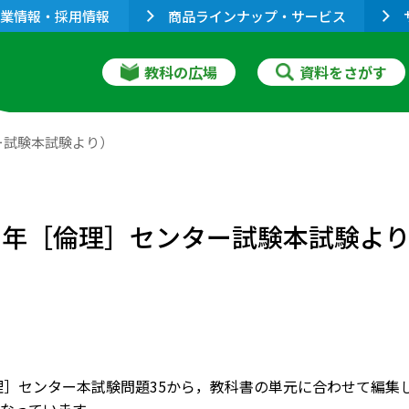
業情報・採用情報
商品ラインナップ・サービス
教科の広場
資料をさがす
ー試験本試験より）
11年［倫理］センター試験本試験よ
倫理］センター本試験問題35から，教科書の単元に合わせて編