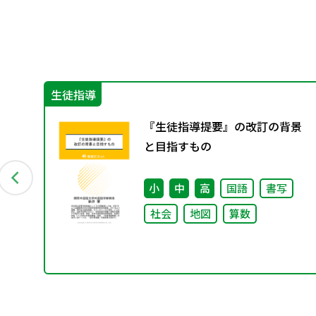
生徒指導
別
『生徒指導提要』の改訂の背景
と目指すもの
小
中
高
国語
書写
社会
地図
算数