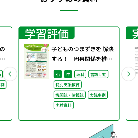
学習評価
の
子どものつまずきを 解決
ポ
する！ 因果関係を推測
するのが苦手
価
小
中
理科
言語活動
事例
特別支援教育
機関誌・情報誌
実践事例
実験資料