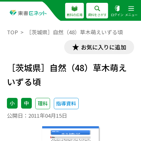
教科の広場
資料をさがす
ログイン
メニュー
TOP
［茨城県］自然（48）草木萌えいずる頃
お気に入りに追加
［茨城県］自然（48）草木萌え
いずる頃
小
中
理科
指導資料
公開日：
2011年04月15日