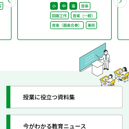
会
回） 配付資料
写
小
中
高
音楽
し
図画工作
音楽（一般）
音楽（器楽合奏）
美術
授業に役立つ資料集
今がわかる教育ニュース