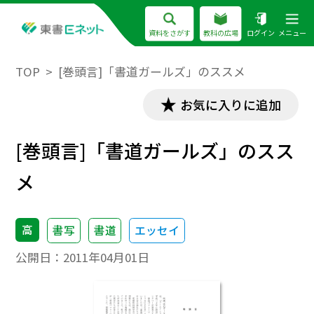
資料をさがす
教科の広場
ログイン
メニュー
TOP
[巻頭言]「書道ガールズ」のススメ
お気に入りに追加
[巻頭言]「書道ガールズ」のスス
メ
高
書写
書道
エッセイ
公開日：
2011年04月01日