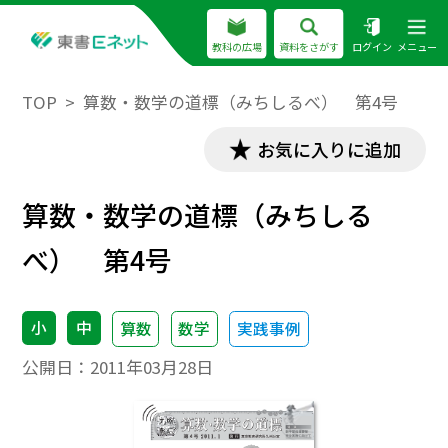
教科の広場
資料をさがす
ログイン
メニュー
TOP
算数・数学の道標（みちしるべ） 第4号
お気に入りに追加
算数・数学の道標（みちしる
べ） 第4号
小
中
算数
数学
実践事例
公開日：
2011年03月28日