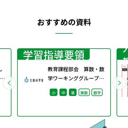
おすすめの資料
学習指導要領
し
教育課程部会 算数・数
度の
学ワーキンググループ
（第4回） 配付資料
小
中
高
算数
数学