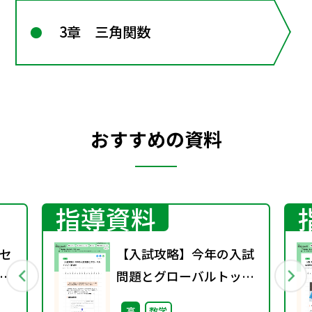
3章 三角関数
おすすめの資料
指導資料
セ
【入試攻略】今年の入試
過
問題とグローバルトップ
W
（第1回）
高
数学