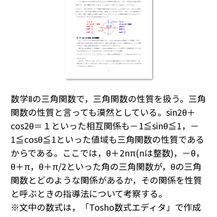
数学Ⅱの三角関数で，三角関数の性質を扱う。三角
関数の性質と言っても漠然としている。sin2θ＋
cos2θ＝１といった相互関係も－1≦sinθ≦1，－
1≦cosθ≦1といった値域も三角関数の性質である
からである。ここでは，θ＋2nπ(nは整数)，－θ，
θ＋π，θ＋π/2といった角の三角関数が，θの三角
関数とどのような関係があるか，その関係を性質
と呼ぶときの指導法について考察する。
※文中の数式は，「Tosho数式エディタ」で作成