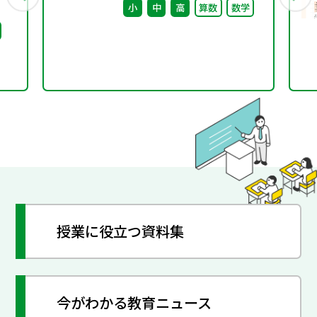
小
中
高
算数
数学
ビリ
ま
授業に役立つ資料集
今がわかる教育ニュース