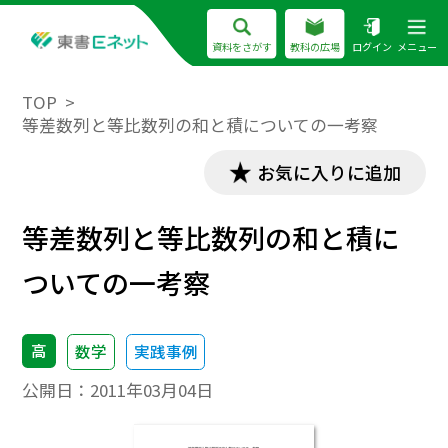
資料をさがす
教科の広場
ログイン
メニュー
TOP
等差数列と等比数列の和と積についての一考察
お気に入りに追加
等差数列と等比数列の和と積に
ついての一考察
高
数学
実践事例
公開日：
2011年03月04日