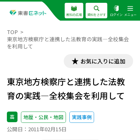
教科の広場
資料をさがす
ログイン
メニュー
TOP
東京地方検察庁と連携した法教育の実践―全校集会
を利用して
お気に入りに追加
東京地方検察庁と連携した法教
育の実践―全校集会を利用して
高
地歴・公民・地図
実践事例
公開日：
2011年02月15日