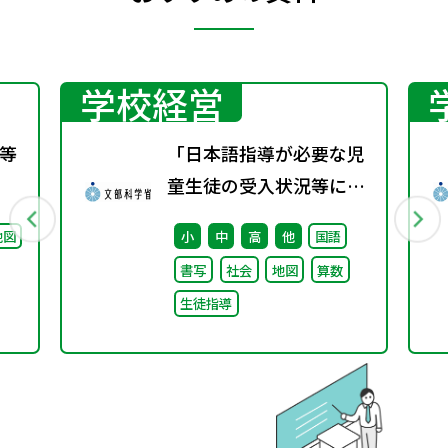
学校経営
等
「日本語指導が必要な児
童生徒の受入状況等に関
する調査（令和5年
地図
小
中
高
他
国語
度）」の結果について
書写
社会
地図
算数
生徒指導