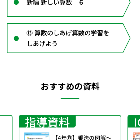
新編 新しい算数 ６
⑬ 算数のしあげ算数の学習を
しあげよう
おすすめの資料
指導資料
、
【4年⑬】乗法の図解～