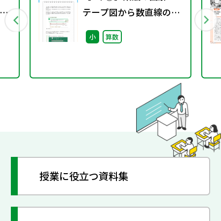
算
テープ図から数直線の図
へ～
小
算数
授業に役立つ資料集