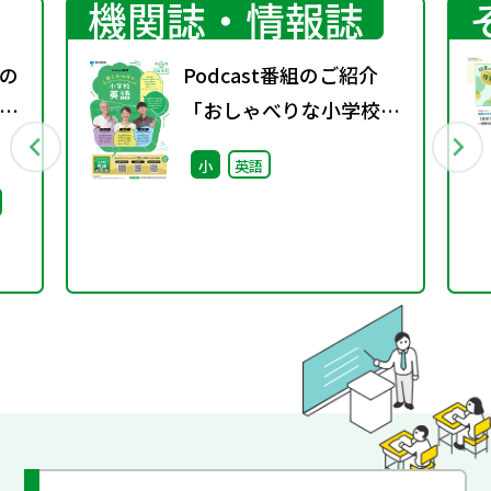
機関誌・情報誌
の
Podcast番組のご紹介
観
「おしゃべりな小学校英
表
語」無料
小
英語