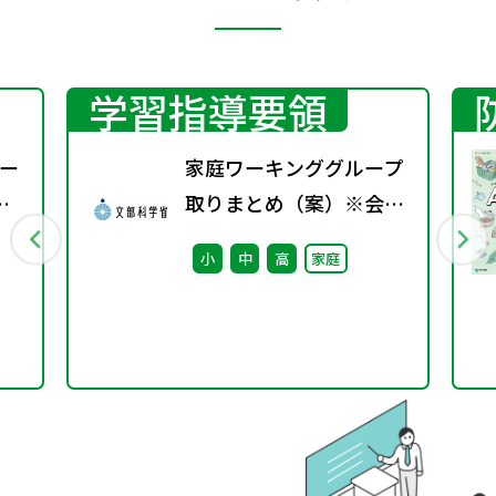
学習指導要領
ー
家庭ワーキンググループ
取りまとめ（案）※会議
後修正
小
中
高
家庭