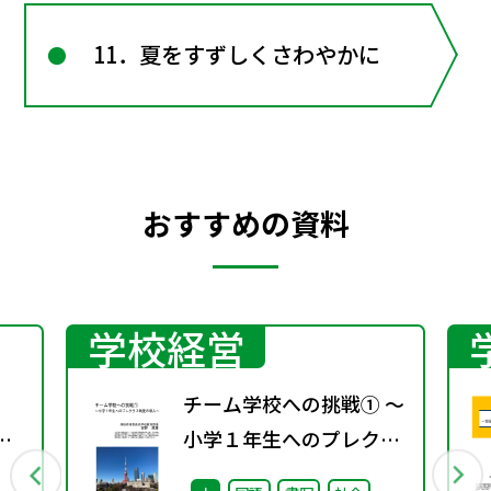
11．夏をすずしくさわやかに
おすすめの資料
学校経営
チーム学校への挑戦① ～
京
小学１年生へのプレクラ
ス制度の導入～