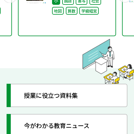
小
国語
書写
社会
ビリ
地図
算数
学級経営
ま
授業に役立つ資料集
今がわかる教育ニュース