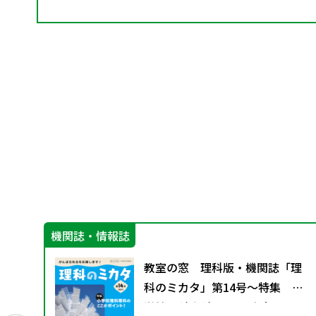
機関誌・情報誌
創る
教室の窓 理科版・機関誌「理
応
科のミカタ」第14号～特集 小
当
学校理科専科のここがポイン