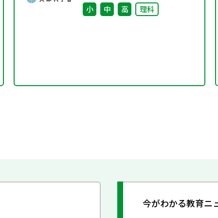
プ（第7回）と合同開催
小
中
高
理科
今がわかる教育ニ