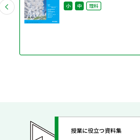
イキ
ト！～
小
中
理科
授業に役立つ資料集