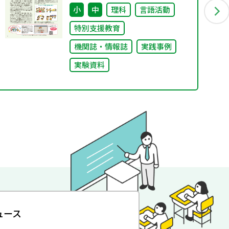
小
中
理科
言語活動
特別支援教育
機関誌・情報誌
実践事例
実験資料
ュース