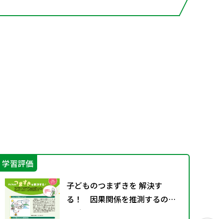
学習評価
学
子どものつまずきを 解決す
る！ 因果関係を推測するのが
苦手