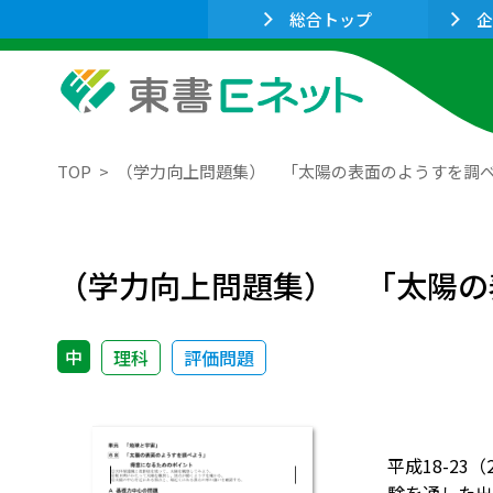
総合トップ
企
TOP
（学力向上問題集） 「太陽の表面のようすを調
（学力向上問題集） 「太陽の
中
理科
評価問題
平成18-2