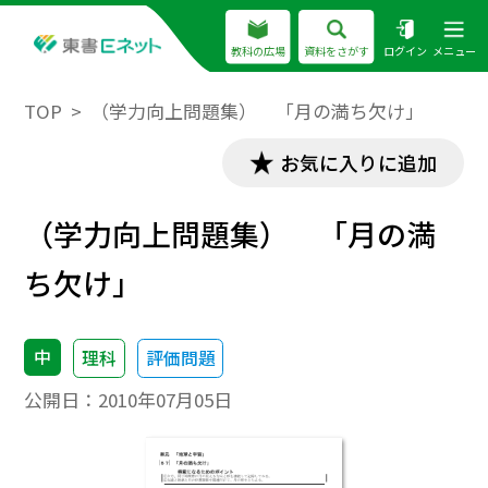
教科の広場
資料をさがす
ログイン
メニュー
TOP
（学力向上問題集） 「月の満ち欠け」
お気に入りに追加
（学力向上問題集） 「月の満
ち欠け」
中
理科
評価問題
公開日：
2010年07月05日