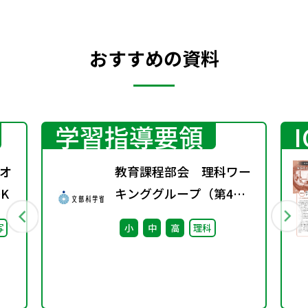
おすすめの資料
学習指導要領
オ
教育課程部会 理科ワー
K
キンググループ（第4
回） 配付資料
写
小
中
高
理科