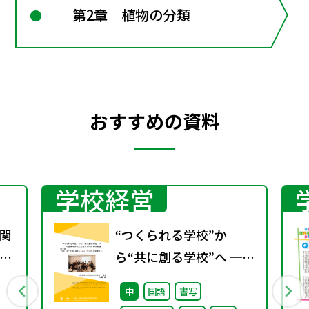
第2章 植物の分類
おすすめの資料
学校経営
関
“つくられる学校”か
15
ら“共に創る学校”へ ──
学
不確実な時代に応答する
中
国語
書写
小津中の実践 第一回 “当