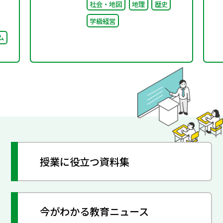
社会・地図
地理
歴史
たり前”を問い直すルー
学級経営
ルメイキング（校則見直
ム
し）
授業に役立つ資料集
今がわかる教育ニュース